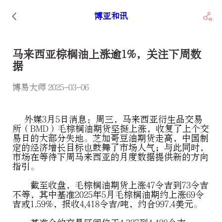
博亚和讯
马来西亚棕榈油上涨逾1%，关注下周数
据
博易大师 2025-03-06
外媒3月5日消息：周三，马来西亚衍生品交易
所（BMD）毛棕榈油期货坚挺上涨，收复了上个交
易日的大部分失地。芝加哥豆油期货走高，中国制
定的经济增长目标也鼓舞了市场人气；与此同时，
市场在等待下周马来西亚的月度数据提供新的方向
指引。
截至收盘，毛棕榈油期货上涨47令吉到73令吉
不等，其中基准2025年5月毛棕榈油期约上涨69令
吉或1.59%，报收4,418令吉/吨，约合997.4美元。