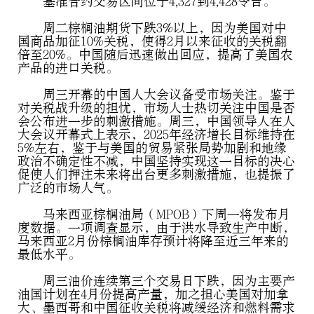
基准合约交易区间位于4,327到4,428令吉。
周二棕榈油期货下跌3%以上，因为美国对中
国商品加征10%关税，使得2月以来征收的关税翻
倍至20%。中国随后迅速做出回应，提高了美国农
产品的进口关税。
周三开幕的中国人大会议备受市场关注。鉴于
对关税战升级的担忧，市场人士热切关注中国是否
会公布进一步的刺激措施。周三，中国领导人在人
大会议开幕式上表示，2025年经济增长目标维持在
5%左右，鉴于与美国的贸易紧张局势加剧和地缘
政治不确定性不减，中国坚持实现这一目标的决心
促使人们押注未来将出台更多刺激措施，也提振了
广泛的市场人气。
马来西亚棕榈油局（MPOB）下周一将发布月
度数据。一项调查显示，由于洪水导致生产中断，
马来西亚2月份棕榈油库存预计将降至近三年来的
最低水平。
周三油价连续第三个交易日下跌，因为主要产
油国计划在4月份提高产量，加之担心美国对加拿
大、墨西哥和中国征收关税将减缓经济和燃料需求