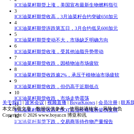
ICE油菜籽期货上涨，美国宣布最新生物燃料指引
3
ICE油菜籽期货收高，3月油菜籽合约突破650加元
4
ICE油菜籽期货连跌第五日，3月合约低见600加元
5
ICE油菜籽期货变动不大，市场缺乏明确方向
6
ICE油菜籽期货收涨，受其他油脂升势带动
7
ICE油菜籽期货收跌，因植物油市场疲软
8
ICE油菜籽期货收跌逾2%，承压于植物油市场疲软
9
ICE油菜籽期货收跌，但仍高于近期低点
10
ICE油菜籽期货收跌，市场走势震荡
关于我们
|
波米会议
|
视频直播
|
BoyarKnows
|
会员注册
|
联系
11
本文所载文章、数据仅供参考，使用前请核实，风险自负
ICE油菜籽期货收高 CBOT豆油价格涨势提供支撑
Copyright © 2026 www.boyar.cn 博亚和讯
12
京ICP备13008321号-1
ICE油菜籽期货下跌，交易商等待作物产量报告
公安部备案 11010802029875