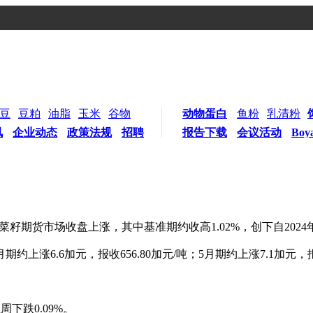
豆
豆粕
油脂
玉米
谷物
动物蛋白
鱼粉
乳清粉
讯
企业动态
政策法规
招聘
报告下载
会议活动
Boy
籽期货市场收盘上涨，其中基准期约收高1.02%，创下自202
6.6加元，报收656.80加元/吨；5月期约上涨7.1加元，报收66
下跌0.09%。