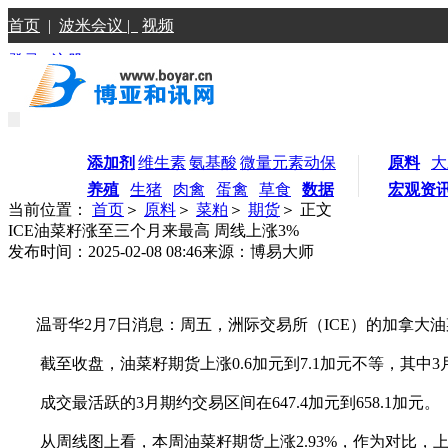
首页
|
波米会议 |
视频
登录
|
注册
添加剂
维生素
氨基酸
微量元素
动保
原料
大
养殖
生猪
肉禽
蛋禽
草食
数据
宏观资
当前位置：
首页
＞
原料
＞
菜粕
＞
期货
＞ 正文
ICE油菜籽涨至三个月来最高 周线上涨3%
发布时间：2025-02-08 08:46
来源：博易大师
温哥华2月7日消息：周五，洲际交易所（ICE）的加拿大油菜
截至收盘，油菜籽期货上涨0.6加元到7.1加元不等，其中3月期约上涨
成交最活跃的3月期约交易区间在647.4加元到658.1加元。
从周线图上看，本周油菜籽期货上涨2.93%，作为对比，上周