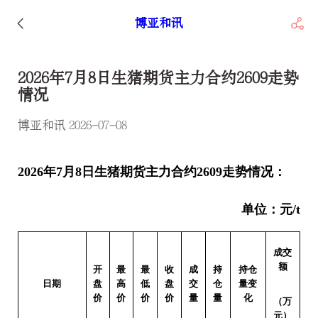
博亚和讯
2026年7月8日生猪期货主力合约2609走势
情况
博亚和讯 2026-07-08
2026
年7月8日生猪期货主力合约2609走势情况：
单位：元/t
成交
额
开
最
最
收
成
持
持仓
日期
盘
高
低
盘
交
仓
量变
价
价
价
价
量
量
化
（万
元）