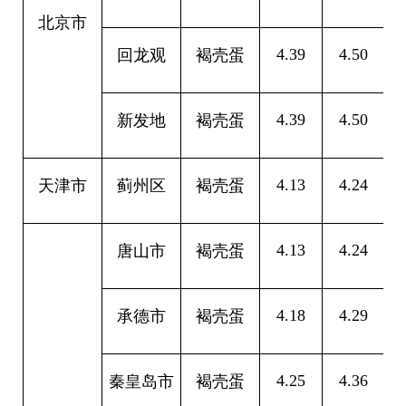
北京市
4.39
4.50
0
回龙观
褐壳蛋
4.39
4.50
0
新发地
褐壳蛋
4.13
4.24
0
天津市
蓟州区
褐壳蛋
4.13
4.24
0
唐山市
褐壳蛋
4.18
4.29
0
承德市
褐壳蛋
4.25
4.36
0
秦皇岛市
褐壳蛋