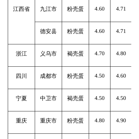
4.60
4.71
0
江西省
九江市
粉壳蛋
4.60
4.71
0
德安县
粉壳蛋
4.70
4.80
0
浙江
义乌市
褐壳蛋
4.50
4.60
0
四川
成都市
粉壳蛋
4.50
4.50
0
宁夏
中卫市
褐壳蛋
4.80
4.90
0
重庆
重庆市
粉壳蛋