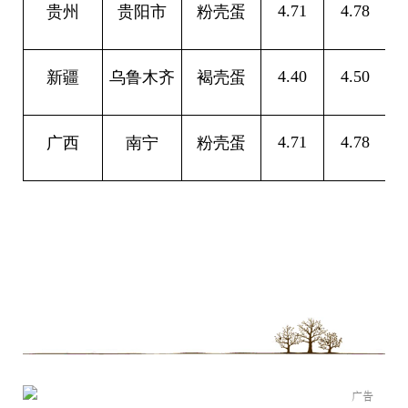
4.71
4.78
0
贵州
贵阳市
粉壳蛋
4.40
4.50
0
新疆
乌鲁木齐
褐壳蛋
4.71
4.78
0
广西
南宁
粉壳蛋
广告