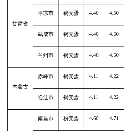
4.40
4.50
0
平凉市
褐壳蛋
甘肃省
4.40
4.50
0
武威市
褐壳蛋
4.40
4.50
0
兰州市
褐壳蛋
4.11
4.22
0
赤峰市
褐壳蛋
内蒙古
4.11
4.22
0
通辽市
褐壳蛋
4.60
4.71
0
南昌市
粉壳蛋