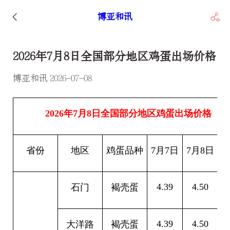
博亚和讯
2026年7月8日全国部分地区鸡蛋出场价格
博亚和讯 2026-07-08
2026
年7月8日全国部分地区鸡蛋出场价格
省份
地区
鸡蛋品种
7
月7日
7
月8日
4.39
4.50
0
石门
褐壳蛋
4.39
4.50
0
大洋路
褐壳蛋