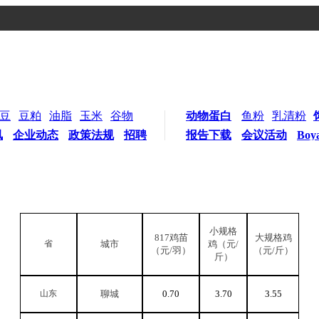
豆
豆粕
油脂
玉米
谷物
动物蛋白
鱼粉
乳清粉
讯
企业动态
政策法规
招聘
报告下载
会议活动
Boy
小规格
817
鸡苗
大规格鸡
省
城市
鸡（元/
（元/羽）
（元/斤）
斤）
山东
聊城
0.70
3.70
3.55