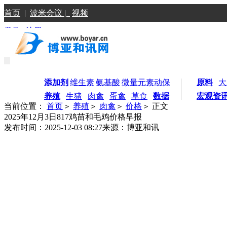
首页
|
波米会议 |
视频
登录
|
注册
添加剂
维生素
氨基酸
微量元素
动保
原料
大
养殖
生猪
肉禽
蛋禽
草食
数据
宏观资
当前位置：
首页
＞
养殖
＞
肉禽
＞
价格
＞ 正文
2025年12月3日817鸡苗和毛鸡价格早报
发布时间：2025-12-03 08:27
来源：博亚和讯