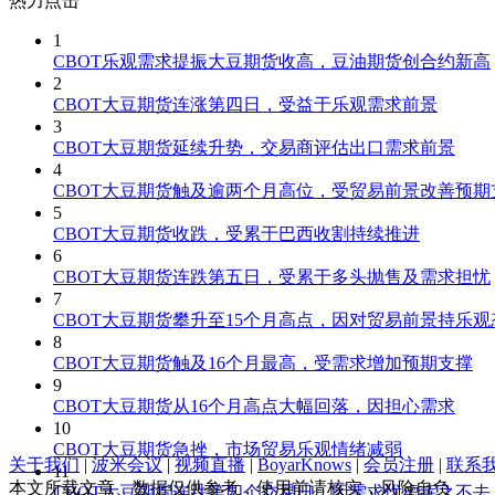
热力点击
1
CBOT乐观需求提振大豆期货收高，豆油期货创合约新高
2
CBOT大豆期货连涨第四日，受益于乐观需求前景
3
CBOT大豆期货延续升势，交易商评估出口需求前景
4
CBOT大豆期货触及逾两个月高位，受贸易前景改善预期
5
CBOT大豆期货收跌，受累于巴西收割持续推进
6
CBOT大豆期货连跌第五日，受累于多头抛售及需求担忧
7
CBOT大豆期货攀升至15个月高点，因对贸易前景持乐观
8
CBOT大豆期货触及16个月最高，受需求增加预期支撑
9
CBOT大豆期货从16个月高点大幅回落，因担心需求
10
CBOT大豆期货急挫，市场贸易乐观情绪减弱
关于我们
|
波米会议
|
视频直播
|
BoyarKnows
|
会员注册
|
联系
11
本文所载文章、数据仅供参考，使用前请核实，风险自负
CBOT大豆期货连跌第四个交易日，因需求忧虑挥之不去