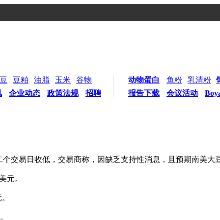
豆
豆粕
油脂
玉米
谷物
动物蛋白
鱼粉
乳清粉
讯
企业动态
政策法规
招聘
报告下载
会议活动
Boy
续第二个交易日收低，交易商称，因缺乏支持性消息，且预期南美大
4美元。
元。
分。