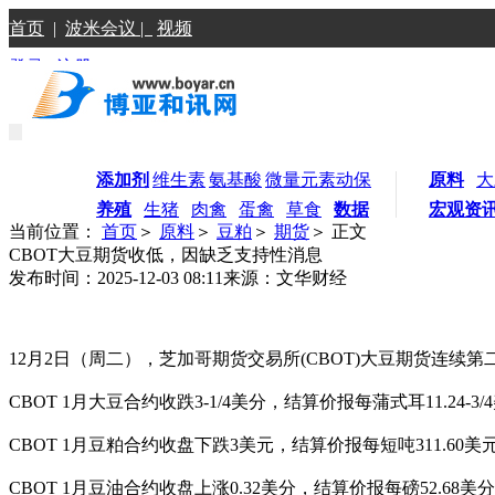
首页
|
波米会议 |
视频
登录
|
注册
添加剂
维生素
氨基酸
微量元素
动保
原料
大
养殖
生猪
肉禽
蛋禽
草食
数据
宏观资
当前位置：
首页
＞
原料
＞
豆粕
＞
期货
＞ 正文
CBOT大豆期货收低，因缺乏支持性消息
发布时间：2025-12-03 08:11
来源：文华财经
12月2日（周二），芝加哥期货交易所(CBOT)大豆期货连
CBOT 1月大豆合约收跌3-1/4美分，结算价报每蒲式耳11.24-3/
CBOT 1月豆粕合约收盘下跌3美元，结算价报每短吨311.60美
CBOT 1月豆油合约收盘上涨0.32美分，结算价报每磅52.68美