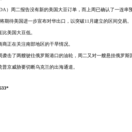
DA）周二报告没有新的美国大豆订单，而上周已确认了一连串
e称：“大豆多头将期待美国进一步宣布对华出口，以突破11月建立的区间交易。
直比美国大豆低。
易商商正在关注南部地区的干旱情况。
周袭击了两艘驶往俄罗斯港口的油轮，周二又对一艘悬挂俄罗斯
统普京威胁要切断乌克兰的出海通道。
33*