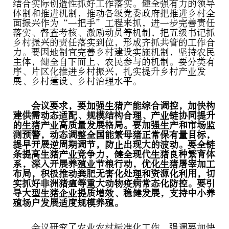
结合实际创造性抓好工作落实。健全强有力的领导
体制和推进机制，推动各级党委政府把推进乡村全
面振兴作为“一把手”工程来抓，进一步完善责任
落实、督查考核、激励动员等机制，把五级书记抓
乡村振兴的责任落实到位，形成齐抓共管的工作合
力。要因地制宜完善乡村建设实施机制，坚持农民
主体，健全自下而上、农民参与的机制。要分类有
序、片区化推进乡村振兴，扎实提升乡村产业发
展、乡村建设、乡村治理水平。
会议要求，要加强生猪产能综合调控，加快构
建供需动态适配、规模结构合理、产业链协同提升
的生猪产业高质量发展格局。要加强生产和市场监
测预警，动态调整全国能繁母猪正常保有量目标，
提早开展逆周期调节，防止出现大的波动。要全链
条提高生猪产业竞争力，健全现代生猪良种繁育体
系，深入开展养殖业节粮行动，优化生猪屠宰加工
布局，积极推动粪肥无害化处理和资源化利用，切
实抓好非洲猪瘟等重大动物疫病常态化防控。要引
导大型生猪企业提质增效、稳健发展，支持中小养
殖场户发展适度规模养殖。
会议研究了农业农村标准化工作，强调要加快