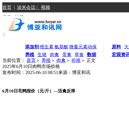
首页
|
波米会议 |
视频
登录
|
注册
添加剂
维生素
氨基酸
微量元素
动保
原料
大
养殖
生猪
肉禽
蛋禽
草食
数据
宏观资
当前位置：
首页
＞
养殖
＞
肉禽
＞
价格
＞ 正文
2025年6月10日肉鸭市场价格
发布时间：2025-06-10 08:51
来源：博亚和讯
6
月10日毛鸭报价（元
/
斤）
—
活禽反弹