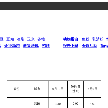
豆
豆粕
油脂
玉米
谷物
动物蛋白
鱼粉
乳清粉
讯
企业动态
政策法规
招聘
报告下载
会议活动
Boy
较昨日
省份
城市
6
月10日
6
月9日
涨跌
昌邑
0.00
3.50
3.50